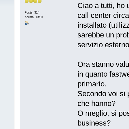
Ciao a tutti, ho 
Posts: 314
call center cir
Karma: +3/-0
installato (util
sarebbe un prob
servizio esterno
Ora stanno valut
in quanto fastwe
primario.
Secondo voi si 
che hanno?
O meglio, si p
business?