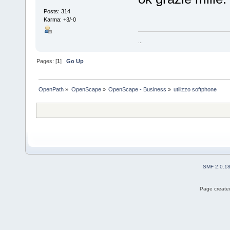
Posts: 314
Karma: +3/-0
...
Pages: [
1
]
Go Up
OpenPath
»
OpenScape
»
OpenScape - Business
»
utilizzo softphone
SMF 2.0.1
Page created