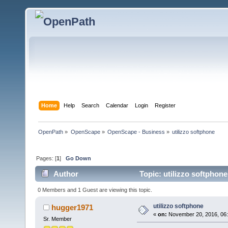
Home
Help
Search
Calendar
Login
Register
OpenPath
»
OpenScape
»
OpenScape - Business
»
utilizzo softphone
Pages: [
1
]
Go Down
Author
Topic: utilizzo softphon
0 Members and 1 Guest are viewing this topic.
utilizzo softphone
hugger1971
«
on:
November 20, 2016, 06:
Sr. Member