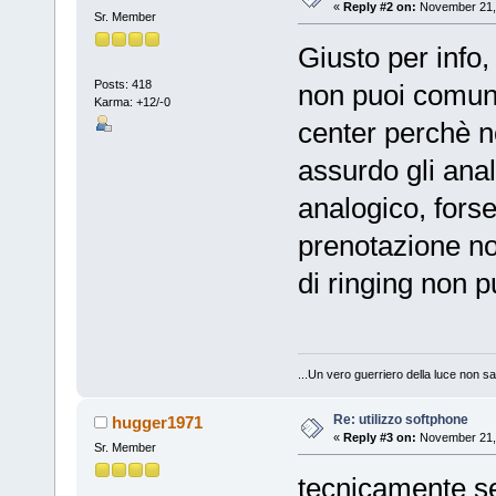
«
Reply #2 on:
November 21, 
Sr. Member
Giusto per info,
Posts: 418
non puoi comunq
Karma: +12/-0
center perchè n
assurdo gli anal
analogico, fors
prenotazione non
di ringing non pu
...Un vero guerriero della luce non sa
Re: utilizzo softphone
hugger1971
«
Reply #3 on:
November 21, 
Sr. Member
tecnicamente se