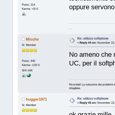
Posts: 314
oppure servono 
Karma: +3/-0
...
Re: utilizzo softphone
Micche
«
Reply #4 on:
November 22, 
Sr. Member
No ameno che non
Posts: 445
UC, per il softp
Karma: +23/-0
SHI-JAK
Ricordati! La soluzione dei problemi d
sbagliata.
Re: utilizzo softphone
hugger1971
«
Reply #5 on:
November 22, 
Sr. Member
ok grazie mille.