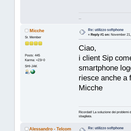
...
Re: utilizzo softphone
Micche
«
Reply #1 on:
November 21, 
Sr. Member
Ciao,
Posts: 445
i client Sip com
Karma: +23/-0
smartphone logg
SHI-JAK
riesce anche a f
Micche
Ricordati! La soluzione dei problemi d
sbagliata.
Re: utilizzo softphone
Alessandro - Telcom