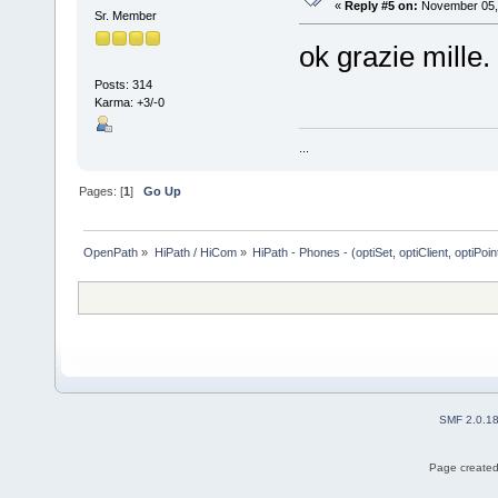
«
Reply #5 on:
November 05, 
Sr. Member
ok grazie mille.
Posts: 314
Karma: +3/-0
...
Pages: [
1
]
Go Up
OpenPath
»
HiPath / HiCom
»
HiPath - Phones - (optiSet, optiClient, optiPoi
SMF 2.0.1
Page created