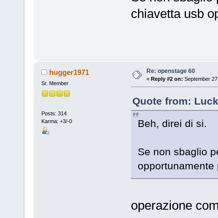
chiavetta usb o
Re: openstage 60
hugger1971
«
Reply #2 on:
September 27,
Sr. Member
Quote from: Luck
Posts: 314
Beh, direi di si.
Karma: +3/-0
Se non sbaglio pe
opportunamente 
operazione co