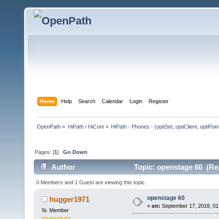
Home
Help
Search
Calendar
Login
Register
OpenPath
»
HiPath / HiCom
»
HiPath - Phones - (optiSet, optiClient, optiPoi
Pages: [
1
]
Go Down
Author
Topic: openstage 60 (Re
0 Members and 1 Guest are viewing this topic.
openstage 60
hugger1971
«
on:
September 17, 2018, 01
Sr. Member