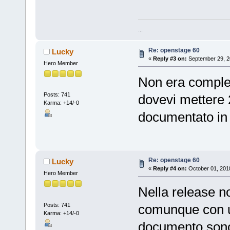
...
Re: openstage 60
Lucky
«
Reply #3 on:
September 29, 2
Hero Member
Non era comples
Posts: 741
dovevi mettere 
Karma: +14/-0
documentato in
Re: openstage 60
Lucky
«
Reply #4 on:
October 01, 201
Hero Member
Nella release no
Posts: 741
comunque con un
Karma: +14/-0
documento sono s