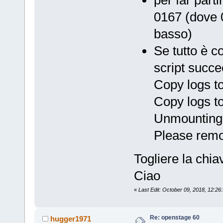
per far parti
0167 (dove 0
basso)
Se tutto è c
script succ
Copy logs t
Copy logs t
Unmounting 
Please remo
Togliere la chiav
Ciao
«
Last Edit: October 09, 2018, 12:2
Re: openstage 60
hugger1971