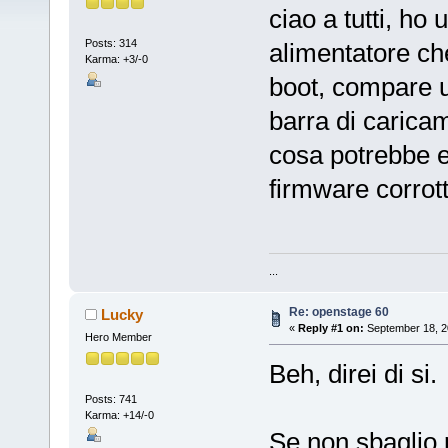
ciao a tutti, h
Posts: 314
alimentatore che
Karma: +3/-0
boot, compare 
barra di carica
cosa potrebbe 
firmware corrot
...
Re: openstage 60
Lucky
«
Reply #1 on:
September 18, 2
Hero Member
Beh, direi di si.
Posts: 741
Karma: +14/-0
Se non sbaglio p