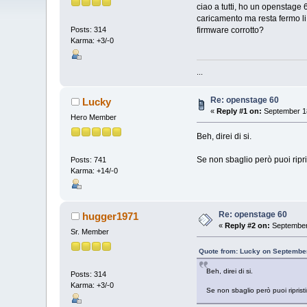
ciao a tutti, ho un openstage
caricamento ma resta fermo 
firmware corrotto?
Posts: 314
Karma: +3/-0
...
Re: openstage 60
Lucky
«
Reply #1 on:
September 18
Hero Member
Beh, direi di si.
Se non sbaglio però puoi ripr
Posts: 741
Karma: +14/-0
Re: openstage 60
hugger1971
«
Reply #2 on:
September 
Sr. Member
Quote from: Lucky on September
Beh, direi di si.
Posts: 314
Karma: +3/-0
Se non sbaglio però puoi ripris