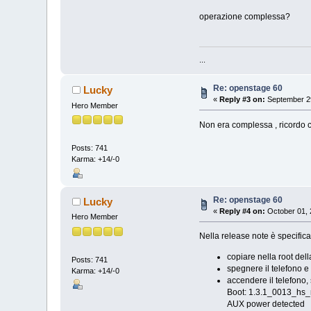
operazione complessa?
...
Re: openstage 60
Lucky
«
Reply #3 on:
September 29
Hero Member
Non era complessa , ricordo c
Posts: 741
Karma: +14/-0
Re: openstage 60
Lucky
«
Reply #4 on:
October 01, 
Hero Member
Nella release note è specific
copiare nella root della
Posts: 741
spegnere il telefono e
Karma: +14/-0
accendere il telefono
Boot: 1.3.1_0013_hs
AUX power detected