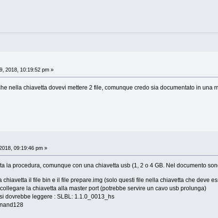
, 2018, 10:19:52 pm »
he nella chiavetta dovevi mettere 2 file, comunque credo sia documentato in una r
2018, 09:19:46 pm »
ata la procedura, comunque con una chiavetta usb (1, 2 o 4 GB. Nel documento sono s
 chiavetta il file bin e il file prepare.img (solo questi file nella chiavetta che deve e
 collegare la chiavetta alla master port (potrebbe servire un cavo usb prolunga)
, si dovrebbe leggere : SLBL: 1.1.0_0013_hs
_nand128