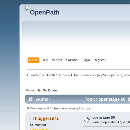
Home
Help
Search
Calendar
Login
Register
OpenPath
»
HiPath / HiCom
»
HiPath - Phones - (optiSet, optiClient, opt
Pages: [
1
]
Go Down
Author
Topic: openstage 60 (
0 Members and 1 Guest are viewing this topic.
openstage 60
hugger1971
«
on:
September 17, 2018,
Sr. Member