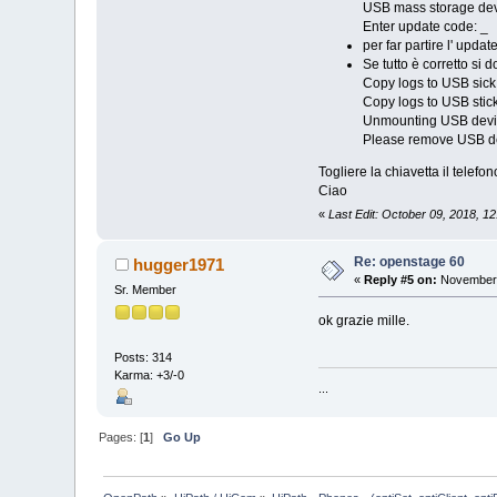
USB mass storage dev
Enter update code: _
per far partire l' upda
Se tutto è corretto si
Copy logs to USB sick
Copy logs to USB stic
Unmounting USB devic
Please remove USB de
Togliere la chiavetta il telefo
Ciao
«
Last Edit: October 09, 2018, 1
Re: openstage 60
hugger1971
«
Reply #5 on:
November 
Sr. Member
ok grazie mille.
Posts: 314
Karma: +3/-0
...
Pages: [
1
]
Go Up