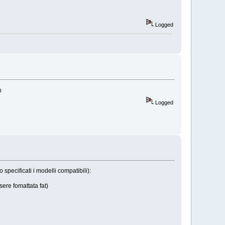
Logged
n
Logged
pecificati i modelli compatibili):
ssere fomattata fat)