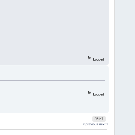
Logged
Logged
PRINT
« previous
next »