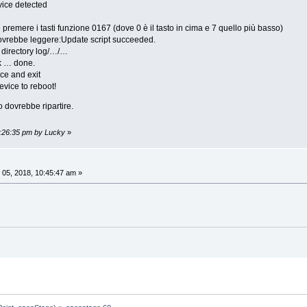
ice detected
te premere i tasti funzione 0167 (dove 0 è il tasto in cima e 7 quello più basso)
 dovrebbe leggere:Update script succeeded.
 directory log/…/…
k … done.
e and exit
vice to reboot!
no dovrebbe ripartire.
2:26:35 pm by Lucky
»
05, 2018, 10:45:47 am »