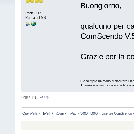
Buongiorno,
Posts: 317
Karma: +14/-0
qualcuno per ca
ComScendo V.5
Grazie per la c
C'è sempre un modo di risolvere un p
Trovere una soluzione non è la fine m
Pages: [
1
]
Go Up
OpenPath
»
HiPath / HiCom
»
HiPath - 3000 / 5000
»
Licenze ComScendo V