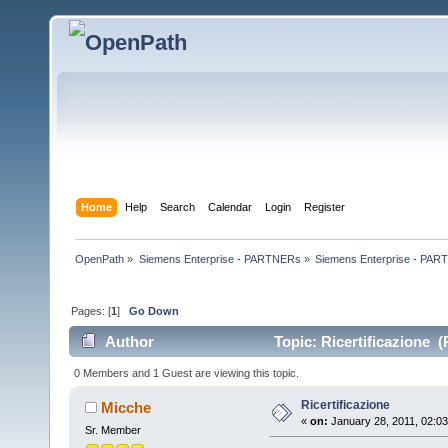
Home
Help
Search
Calendar
Login
Register
OpenPath
»
Siemens Enterprise - PARTNERs
»
Siemens Enterprise - PART
Pages: [
1
]
Go Down
Author
Topic: Ricertificazione (
0 Members and 1 Guest are viewing this topic.
Ricertificazione
Micche
«
on:
January 28, 2011, 02:0
Sr. Member