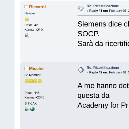
Re: Ricertificazione
Riccardi
«
Reply #1 on:
February 01, 
Newbie
Siemens dice ch
Posts: 42
Karma: +2/-0
SOCP.
Sarà da ricerti
Re: Ricertificazione
Micche
«
Reply #2 on:
February 01, 
Sr. Member
A me hanno detto
Posts: 445
questa da
Karma: +23/-0
Academy for Pro
SHI-JAK