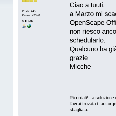
Ciao a tuuti,
Posts: 445
a Marzo mi scad
Karma: +23/-0
OpenScape Offi
SHI-JAK
non riesco anco
schedularlo.
Qualcuno ha già
grazie
Micche
Ricordati! La soluzione
l'avrai trovata ti accorge
sbagliata.