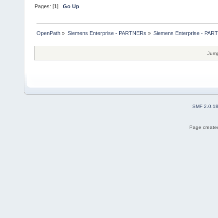
Pages: [
1
]
Go Up
OpenPath
»
Siemens Enterprise - PARTNERs
»
Siemens Enterprise - PART
Jump
SMF 2.0.1
Page created