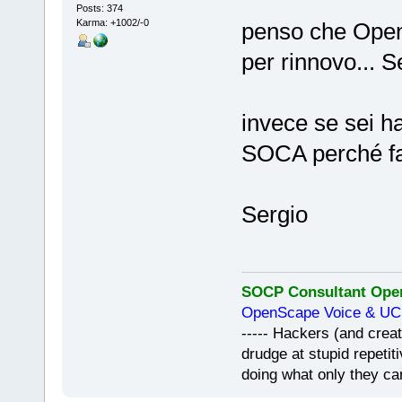
Posts: 374
Karma: +1002/-0
penso che Open
per rinnovo... 
invece se sei h
SOCA perché fai
Sergio
SOCP Consultant Open
OpenScape Voice & UC 
----- Hackers (and creat
drudge at stupid repeti
doing what only they c