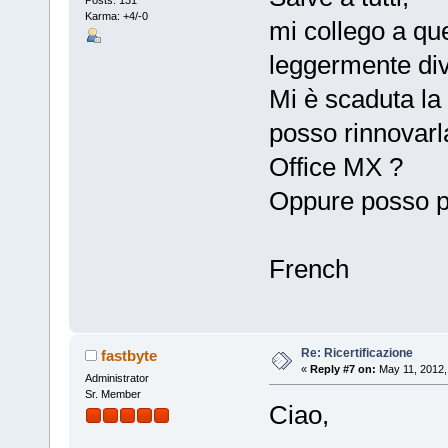
Karma: +4/-0
mi collego a qu
leggermente div
Mi è scaduta la
posso rinnovar
Office MX ?
Oppure posso 
French
Re: Ricertificazione
fastbyte
«
Reply #7 on:
May 11, 2012,
Administrator
Sr. Member
Ciao,