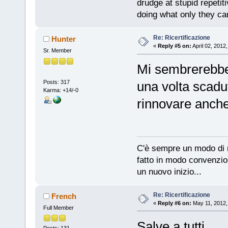
drudge at stupid repeti
doing what only they c
Re: Ricertificazione
Hunter
«
Reply #5 on:
April 02, 2012
Sr. Member
Mi sembrerebbe
Posts: 317
una volta scadut
Karma: +14/-0
rinnovare anche
C'è sempre un modo di r
fatto in modo convenzio
un nuovo inizio...
Re: Ricertificazione
French
«
Reply #6 on:
May 11, 2012,
Full Member
Salve a tutti,
Posts: 131