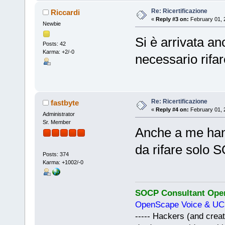
Re: Ricertificazione
Riccardi
«
Reply #3 on:
February 01, 
Newbie
Si è arrivata a
Posts: 42
Karma: +2/-0
necessario rif
Re: Ricertificazione
fastbyte
«
Reply #4 on:
February 01, 
Administrator
Sr. Member
Anche a me han
da rifare solo S
Posts: 374
Karma: +1002/-0
SOCP Consultant Open
OpenScape Voice & UC 
----- Hackers (and creat