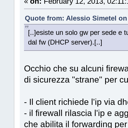
«
on:
February 12, 2013, 02:11
Quote from: Alessio Simetel on
[..]esiste un solo gw per sede e tutt
dal fw (DHCP server).[..]
Occhio che su alcuni firewal
di sicurezza "strane" per c
- Il client richiede l'ip via d
- il firewall rilascia l'ip e
che abilita il forwarding p