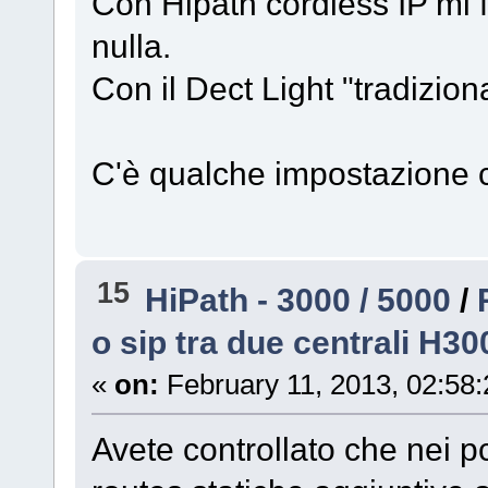
Con Hipath cordless IP mi 
nulla.
Con il Dect Light "tradizion
C'è qualche impostazione c
15
HiPath - 3000 / 5000
/
o sip tra due centrali H30
«
on:
February 11, 2013, 02:58
Avete controllato che nei pc