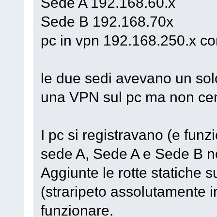
Sede A 192.168.60.x
Sede B 192.168.70x
pc in vpn 192.168.250.x c
le due sedi avevano un solo
una VPN sul pc ma non cen
I pc si registravano (e fun
sede A, Sede A e Sede B no
Aggiunte le rotte statiche 
(straripeto assolutamente inu
funzionare.