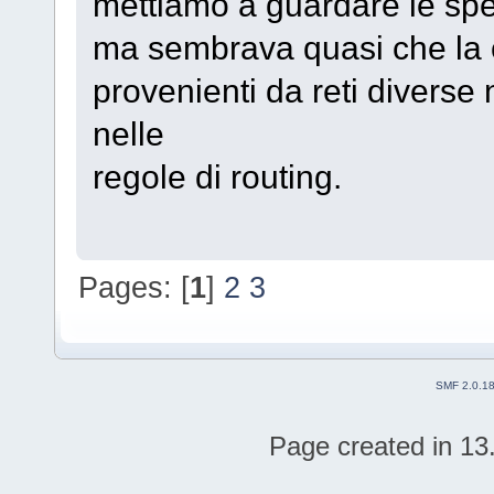
mettiamo a guardare le spec
ma sembrava quasi che la c
provenienti da reti divers
nelle
regole di routing.
Pages: [
1
]
2
3
SMF 2.0.1
Page created in 13