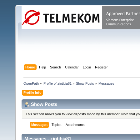
Home
Help
Search
Calendar
Login
Register
OpenPath
»
Profile of ziotibia81
»
Show Posts
»
Messages
Profile Info
Show Posts
This section allows you to view all posts made by this member. Note that y
Messages
Topics
Attachments
Messages - ziotibia81