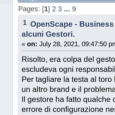
Pages: [
1
]
2
3
...
9
1
OpenScape - Business
alcuni Gestori.
«
on:
July 28, 2021, 09:47:50 p
Risolto, era colpa del ges
escludeva ogni responsabil
Per tagliare la testa al tor
un altro brand e il problema
Il gestore ha fatto qualche 
errore di configurazione nei