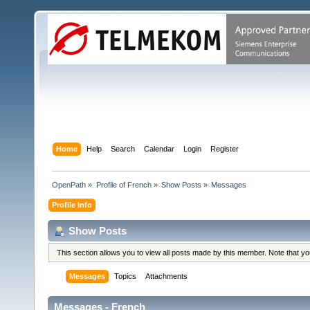
Home
Help
Search
Calendar
Login
Register
OpenPath
»
Profile of French
»
Show Posts
»
Messages
Profile Info
Show Posts
This section allows you to view all posts made by this member. Note that y
Messages
Topics
Attachments
Messages - French