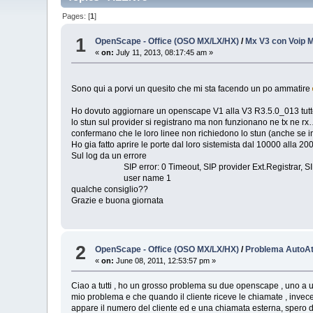
Pages: [
1
]
1
OpenScape - Office (OSO MX/LX/HX)
/
Mx V3 con Voip M
«
on:
July 11, 2013, 08:17:45 am »
Sono qui a porvi un quesito che mi sta facendo un po ammatire
Ho dovuto aggiornare un openscape V1 alla V3 R3.5.0_013 tutto 
lo stun sul provider si registrano ma non funzionano ne tx ne 
confermano che le loro linee non richiedono lo stun (anche se i
Ho gia fatto aprire le porte dal loro sistemista dal 10000 alla 
Sul log da un errore
SIP error: 0 Timeout, SIP provider Ext.Registrar, S
user name 1
qualche consiglio??
Grazie e buona giornata
2
OpenScape - Office (OSO MX/LX/HX)
/
Problema AutoAt
«
on:
June 08, 2011, 12:53:57 pm »
Ciao a tutti , ho un grosso problema su due openscape , uno a un
mio problema e che quando il cliente riceve le chiamate , inve
appare il numero del cliente ed e una chiamata esterna, spero d