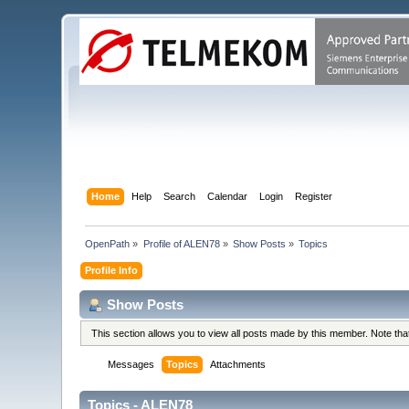
Home
Help
Search
Calendar
Login
Register
OpenPath
»
Profile of ALEN78
»
Show Posts
»
Topics
Profile Info
Show Posts
This section allows you to view all posts made by this member. Note th
Messages
Topics
Attachments
Topics - ALEN78