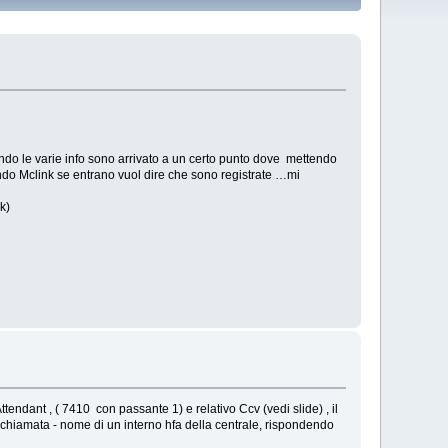
ndo le varie info sono arrivato a un certo punto dove mettendo
ndo Mclink se entrano vuol dire che sono registrate …mi
k)
ndant , ( 7410 con passante 1) e relativo Ccv (vedi slide) , il
chiamata - nome di un interno hfa della centrale, rispondendo