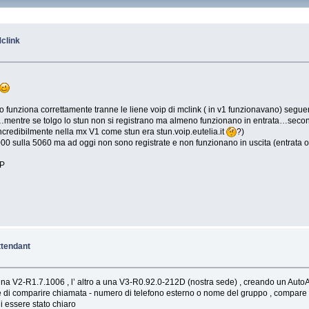
clink
funziona correttamente tranne le liene voip di mclink ( in v1 funzionavano) segue
rx…mentre se tolgo lo stun non si registrano ma almeno funzionano in entrata…seco
ncredibilmente nella mx V1 come stun era stun.voip.eutelia.it
?)
20000 sulla 5060 ma ad oggi non sono registrate e non funzionano in uscita (entrata o
IP
tendant
a V2-R1.7.1006 , l’ altro a una V3-R0.92.0-212D (nostra sede) , creando un AutoAtte
ce di comparire chiamata - numero di telefono esterno o nome del gruppo , compare 
i essere stato chiaro