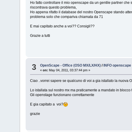
Ho fatto controllare il mio openscape da un gentile partner che 
riscontrava questo problema,
Ho appena rifatto il database del nostro Openscape stando atten
problema solo che compariva chiamata da 71
E mai capitato anche a voi?? Consigli??
Grazie a tutti
3
OpenScape - Office (OSO MX/LX/HX)
/
INFO openscape
«
on:
May 04, 2011, 03:37:44 pm »
Ciao ..vorrei sapere se qualcuno di voi a gia istallato la nu
Lo istallata sul nostro mx ma praticamente a mandato in blocco t
Gli openstage funzionano correttamente
E gia capitato a voi?
grazie