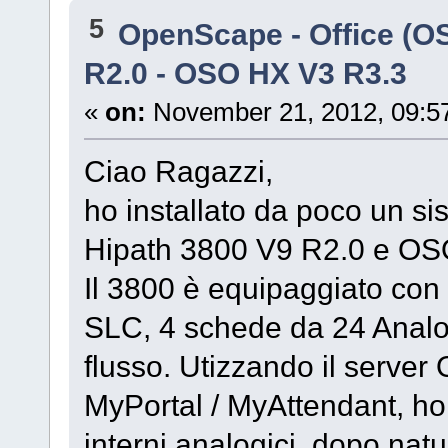
5
OpenScape - Office (
R2.0 - OSO HX V3 R3.3
«
on:
November 21, 2012, 09:5
Ciao Ragazzi,
ho installato da poco un si
Hipath 3800 V9 R2.0 e OS
Il 3800 è equipaggiato con 
SLC, 4 schede da 24 Analog
flusso. Utizzando il serve
MyPortal / MyAttendant, ho 
interni analogici, dopo nat