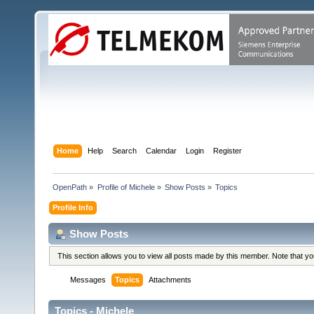
Home
Help
Search
Calendar
Login
Register
OpenPath
»
Profile of Michele
»
Show Posts
»
Topics
Profile Info
Show Posts
This section allows you to view all posts made by this member. Note that y
Messages
Topics
Attachments
Topics - Michele