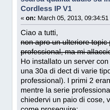
Cordless IP V1
«
on:
March 05, 2013, 09:34:51
Ciao a tutti,
non apro un ulteriore topic
professional, ma mi allacci
Ho installato un server co
una 30a di dect di varie tip
professional). I primi 2 era
mentre la serie profession
chiedervi un paio di cose, 
come proseguire: