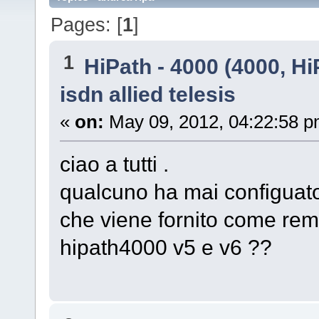
Pages: [
1
]
1
HiPath - 4000 (4000, Hi
isdn allied telesis
«
on:
May 09, 2012, 04:22:58 p
ciao a tutti .
qualcuno ha mai configuato 
che viene fornito come re
hipath4000 v5 e v6 ??