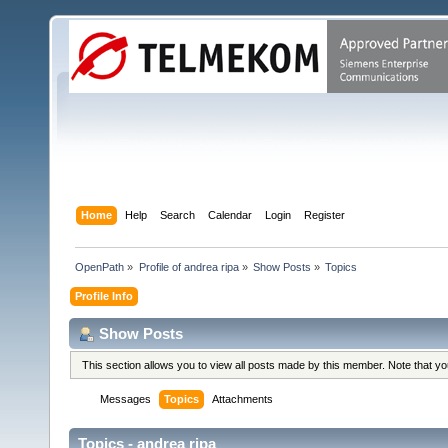
Home
Help
Search
Calendar
Login
Register
OpenPath
»
Profile of andrea ripa
»
Show Posts
»
Topics
Profile Info
Show Posts
This section allows you to view all posts made by this member. Note that y
Messages
Topics
Attachments
Topics - andrea ripa