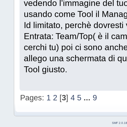
vedendo l'immagine del tuo
usando come Tool il Manag
Id limitato, perchè dovresti
Entrata: Team/Top( è il c
cerchi tu) poi ci sono anc
allego una schermata di que
Tool giusto.
Pages:
1
2
[
3
]
4
5
...
9
SMF 2.0.1