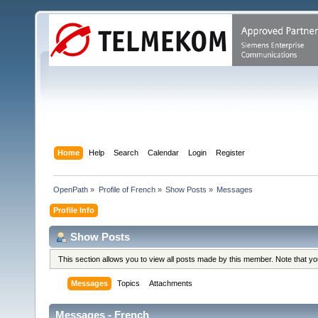
Home
Help
Search
Calendar
Login
Register
OpenPath
»
Profile of French
»
Show Posts
»
Messages
Profile Info
Show Posts
This section allows you to view all posts made by this member. Note that y
Messages
Topics
Attachments
Messages - French