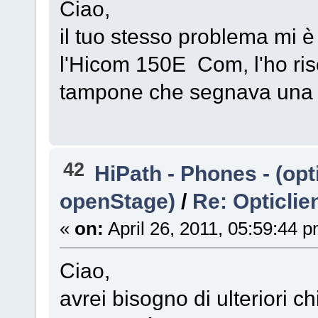
Ciao,
il tuo stesso problema mi è
l'Hicom 150E Com, l'ho riso
tampone che segnava una t
42
HiPath - Phones - (opti
openStage)
/
Re: Opticli
«
on:
April 26, 2011, 05:59:44 
Ciao,
avrei bisogno di ulteriori ch