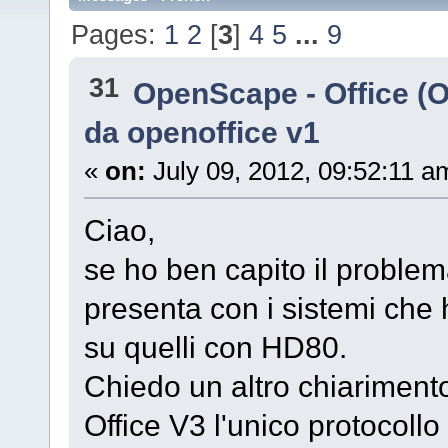
Pages:
1
2
[
3
]
4
5
...
9
31
OpenScape - Office (
da openoffice v1
«
on:
July 09, 2012, 09:52:11 a
Ciao,
se ho ben capito il problem
presenta con i sistemi che
su quelli con HD80.
Chiedo un altro chiarimento
Office V3 l'unico protocollo