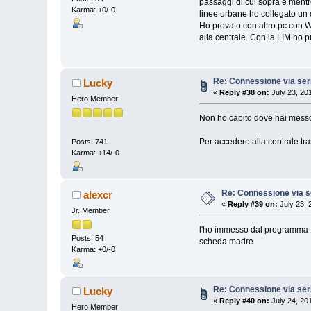
passaggi di cui sopra e mentre
Karma: +0/-0
linee urbane ho collegato un 
Ho provato con altro pc con W 
alla centrale. Con la LIM ho 
Re: Connessione via ser
Lucky
«
Reply #38 on:
July 23, 20
Hero Member
Non ho capito dove hai messo
Per accedere alla centrale tram
Posts: 741
Karma: +14/-0
Re: Connessione via s
alexcr
«
Reply #39 on:
July 23, 
Jr. Member
l'ho immesso dal programma fa
Posts: 54
scheda madre.
Karma: +0/-0
Re: Connessione via ser
Lucky
«
Reply #40 on:
July 24, 20
Hero Member