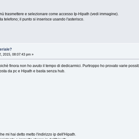
menù trasmettere e selezionare come accesso Ip-Hipath (vedi immagine).
da telefono; il punto si inserisce usando l'asterisco.
eriale?
, 2015, 08:07:43 pm »
poichè finora non ho avuto il tempo di dedicarmici. Purtroppo ho provato varie possib
osta da pc e Hipath e basta senza hub.
 mi hai detto metto l'indirizzo ip dell'Hipath.