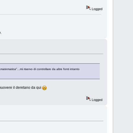
Logged
o.
 matematica
"...mi riservo di controllare da altre fonti intanto
muovere il deretano da qui
Logged