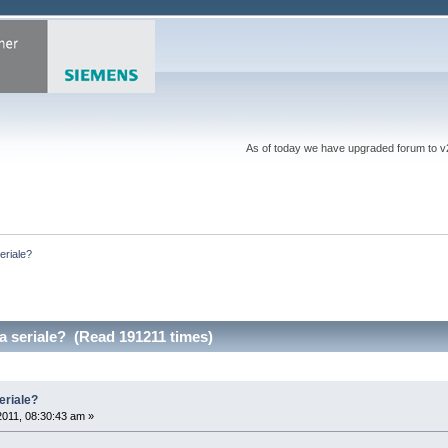
As of today we have upgraded forum to v2 a
eriale?
a seriale? (Read 191211 times)
eriale?
 2011, 08:30:43 am »