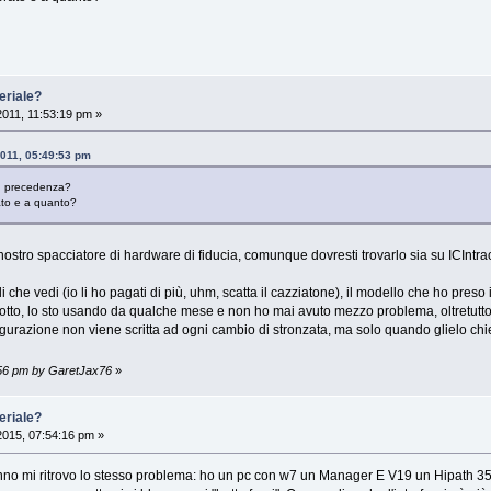
eriale?
 2011, 11:53:19 pm »
2011, 05:49:53 pm
in precedenza?
ato e a quanto?
 nostro spacciatore di hardware di fiducia, comunque dovresti trovarlo sia su ICIn
 che vedi (io li ho pagati di più, uhm, scatta il cazziatone), il modello che ho preso 
to, lo sto usando da qualche mese e non ho mai avuto mezzo problema, oltretutto è a
igurazione non viene scritta ad ogni cambio di stronzata, ma solo quando glielo chied
7:56 pm by GaretJax76
»
eriale?
2015, 07:54:16 pm »
anno mi ritrovo lo stesso problema: ho un pc con w7 un Manager E V19 un Hipath 35