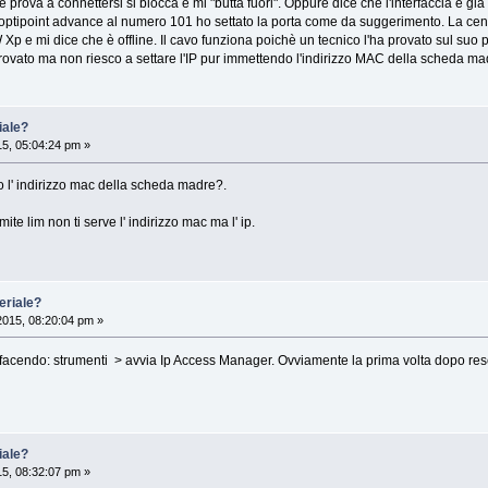
 prova a connettersi si blocca e mi "butta fuori". Oppure dice che l'interfaccia è già
optipoint advance al numero 101 ho settato la porta come da suggerimento. La centr
Xp e mi dice che è offline. Il cavo funziona poichè un tecnico l'ha provato sul suo 
provato ma non riesco a settare l'IP pur immettendo l'indirizzo MAC della scheda m
iale?
15, 05:04:24 pm »
 l' indirizzo mac della scheda madre?.
ite lim non ti serve l' indirizzo mac ma l' ip.
eriale?
2015, 08:20:04 pm »
cendo: strumenti > avvia Ip Access Manager. Ovviamente la prima volta dopo reset.
iale?
15, 08:32:07 pm »