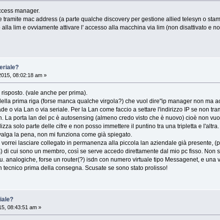
ccess manager.
e tramite mac address (a parte qualche discovery per gestione allied telesyn o stam
 alla lim e ovviamente attivare l' accesso alla macchina via lim (non disattivato e n
eriale?
2015, 08:02:18 am »
 risposto. (vale anche per prima).
o della prima riga (forse manca qualche virgola?) che vuol dire"ip manager non ma
de o via Lan o via seriale. Per la Lan come faccio a settare l'indirizzo IP se non t
. La porta lan del pc è autosensing (almeno credo visto che è nuovo) cioè non vuole 
izza solo parte delle cifre e non posso immettere il puntino tra una tripletta e l'altra.
valga la pena, non mi funziona come già spiegato.
 vorrei lasciare collegato in permanenza alla piccola lan aziendale già presente, (p
tis) di cui sono un membro, così se serve accedo direttamente dal mio pc fisso. Non s
l.u. analogiche, forse un router(?) isdn con numero virtuale tipo Messagenet, e una ve
n tecnico prima della consegna. Scusate se sono stato prolisso!
iale?
15, 08:43:51 am »