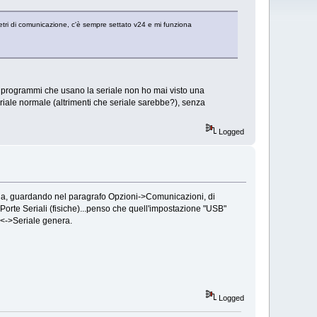
tri di comunicazione, c'è sempre settato v24 e mi funziona
ri programmi che usano la seriale non ho mai visto una
iale normale (altrimenti che seriale sarebbe?), senza
Logged
cia, guardando nel paragrafo Opzioni->Comunicazioni, di
orte Seriali (fisiche)...penso che quell'impostazione "USB"
SB<->Seriale genera.
Logged