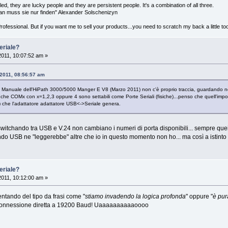
lled, they are lucky people and they are persistent people. It's a combination of all three.
an muss sie nur finden" Alexander Solschenizyn
 Professional. But if you want me to sell your products...you need to scratch my back a little to
eriale?
 2011, 10:07:52 am »
 2011, 08:56:57 am
l Manuale dell'HiPath 3000/5000 Manger E V8 (Marzo 2011) non c'è proprio traccia, guardando ne
che COMx con x=1,2,3 oppure 4 sono settabili come Porte Seriali (fisiche)...penso che quell'imposta
e) che l'adattatore adattatore USB<->Seriale genera.
switchando tra USB e V.24 non cambiano i numeri di porta disponibili... sempre que
do USB ne "leggerebbe" altre che io in questo momento non ho... ma così a istinto
eriale?
 2011, 10:12:00 am »
ntando del tipo da frasi come "
stiamo invadendo la logica profonda
" oppure "
è pur
la connessione diretta a 19200 Baud! Uaaaaaaaaaaoooo