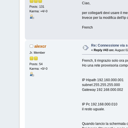
Ciao,
Posts: 131
Karma: +4/-0
per collegarti devi usare il 
Invece per la modifica dell'ip 
French
Re: Connessione via s
alexcr
«
Reply #43 on:
August 02
Jr. Member
French, ti ringrazio solo ora 
Posts: 54
Ho una rete provvisoria comp
Karma: +0/-0
IP Hipath 192.160.000.001
subnet 255.255.255.000
Gateway 192.168.000.002
IP Pc 192.168.000.010
il resto uguale.
Quando lancio la schermata che