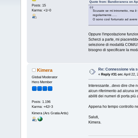
Quote from: Bandieranera on Apr
Posts: 15
Karma: +1/-0
Scusate se mi intrometto, ma è 
regolarmente......
O sono così fortunato ad avere 
Oppure l'impostazione funzion
Scherzi a parte, mi piacerebb
selezione di modalità COM/USB
bisogno di specificare la moda
Re: Connessione via s
Kimera
«
Reply #31 on:
April 22,
Global Moderator
Hero Member
Interessante...devo dire che
alcun riferimento ad alcuna i
abiliti dei numeri di porta più
Posts: 1.196
Appena ho tempo controllo n
Karma: +42/-3
Kimera (Ars Gratia Artis)
Saluti,
Kimera.