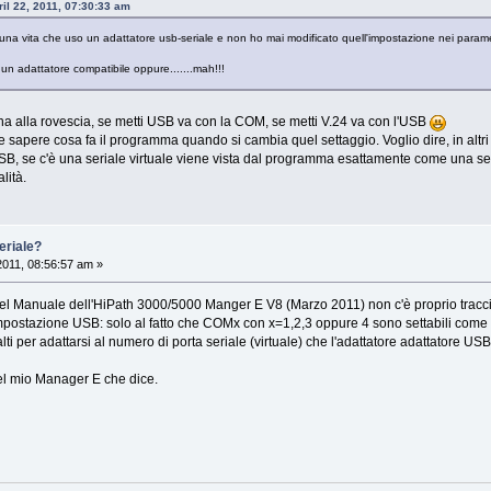
il 22, 2011, 07:30:33 am
una vita che uso un adattatore usb-seriale e non ho mai modificato quell'impostazione nei parame
un adattatore compatibile oppure.......mah!!!
a alla rovescia, se metti USB va con la COM, se metti V.24 va con l'USB
e sapere cosa fa il programma quando si cambia quel settaggio. Voglio dire, in alt
, se c'è una seriale virtuale viene vista dal programma esattamente come una ser
lità.
eriale?
 2011, 08:56:57 am »
 nel Manuale dell'HiPath 3000/5000 Manger E V8 (Marzo 2011) non c'è proprio trac
mpostazione USB: solo al fatto che COMx con x=1,2,3 oppure 4 sono settabili come P
 alti per adattarsi al numero di porta seriale (virtuale) che l'adattatore adattatore U
el mio Manager E che dice.