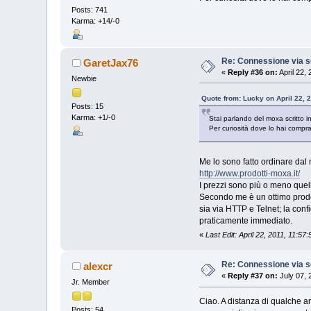
Posts: 741
Karma: +14/-0
Re: Connessione via s
GaretJax76
«
Reply #36 on:
April 22,
Newbie
Quote from: Lucky on April 22, 
Posts: 15
Karma: +1/-0
Stai parlando del moxa scritto 
Per curiosità dove lo hai compr
Me lo sono fatto ordinare dal
http://www.prodotti-moxa.it/
I prezzi sono più o meno quelli
Secondo me è un ottimo prodot
sia via HTTP e Telnet; la conf
praticamente immediato.
«
Last Edit: April 22, 2011, 11:5
Re: Connessione via s
alexcr
«
Reply #37 on:
July 07, 
Jr. Member
Ciao. A distanza di qualche 
Posts: 54