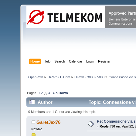
Home
Help
Search
Calendar
Login
Register
OpenPath
»
HiPath / HiCom
»
HiPath - 3000 / 5000
»
Connessione via s
Pages:
1
2
[
3
]
4
Go Down
Author
Topic: Connessione vi
0 Members and 1 Guest are viewing this topic.
Re: Connessione via s
GaretJax76
«
Reply #30 on:
April 22,
Newbie