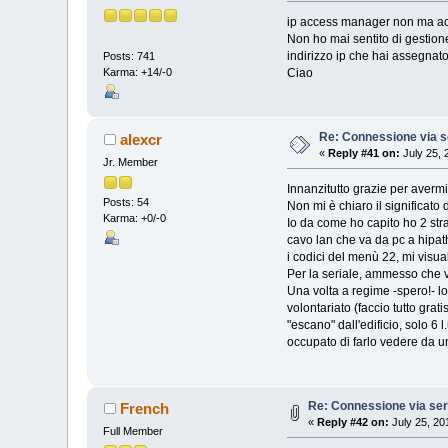
ip access manager non ma a
Non ho mai sentito di gestion
indirizzo ip che hai assegnato
Posts: 741
Karma: +14/-0
Ciao
Re: Connessione via s
alexcr
«
Reply #41 on:
July 25, 
Jr. Member
Innanzitutto grazie per avermi
Posts: 54
Non mi è chiaro il significat
Karma: +0/-0
Io da come ho capito ho 2 stra
cavo lan che va da pc a hipath
i codici del menù 22, mi visual
Per la seriale, ammesso che 
Una volta a regime -spero!- lo
volontariato (faccio tutto gra
"escano" dall'edificio, solo 6 
occupato di farlo vedere da u
Re: Connessione via ser
French
«
Reply #42 on:
July 25, 20
Full Member