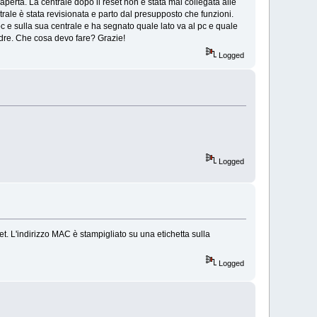
 aperta. La centrale dopo il reset non è stata mai collegata alle
ale è stata revisionata e parto dal presupposto che funzioni.
pc e sulla sua centrale e ha segnato quale lato va al pc e quale
adre. Che cosa devo fare? Grazie!
Logged
Logged
 L'indirizzo MAC è stampigliato su una etichetta sulla
Logged