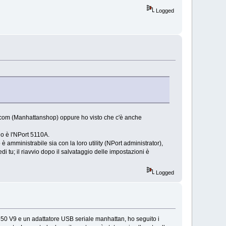
Logged
tracom (Manhattanshop) oppure ho visto che c'è anche
io è l'NPort 5110A.
mministrabile sia con la loro utility (NPort administrator),
i tu; il riavvio dopo il salvataggio delle impostazioni è
Logged
50 V9 e un adattatore USB seriale manhattan, ho seguito i