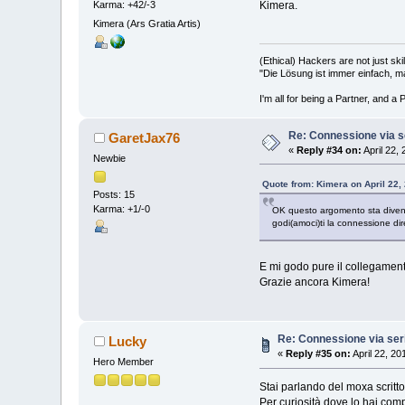
Kimera.
Karma: +42/-3
Kimera (Ars Gratia Artis)
(Ethical) Hackers are not just ski
"Die Lösung ist immer einfach, m
I'm all for being a Partner, and a
Re: Connessione via s
GaretJax76
«
Reply #34 on:
April 22,
Newbie
Quote from: Kimera on April 22,
Posts: 15
Karma: +1/-0
OK questo argomento sta divent
godi(amoci)ti la connessione 
E mi godo pure il collegamen
Grazie ancora Kimera!
Re: Connessione via ser
Lucky
«
Reply #35 on:
April 22, 20
Hero Member
Stai parlando del moxa scritt
Per curiosità dove lo hai com