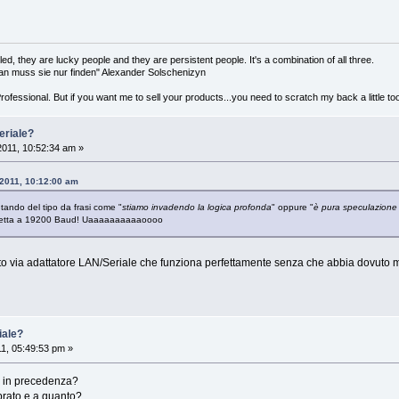
lled, they are lucky people and they are persistent people. It's a combination of all three.
an muss sie nur finden" Alexander Solschenizyn
 Professional. But if you want me to sell your products...you need to scratch my back a little to
eriale?
 2011, 10:52:34 am »
 2011, 10:12:00 am
ando del tipo da frasi come "
stiamo invadendo la logica profonda
" oppure "
è pura speculazione
diretta a 19200 Baud! Uaaaaaaaaaaoooo
to via adattatore LAN/Seriale che funziona perfettamente senza che abbia dovuto 
iale?
11, 05:49:53 pm »
o in precedenza?
prato e a quanto?