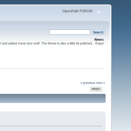
OpenPath FORUM
News:
nd added some nice stuff. The theme is also a little bit polished... Enjoy!
« previous
next »
PRINT