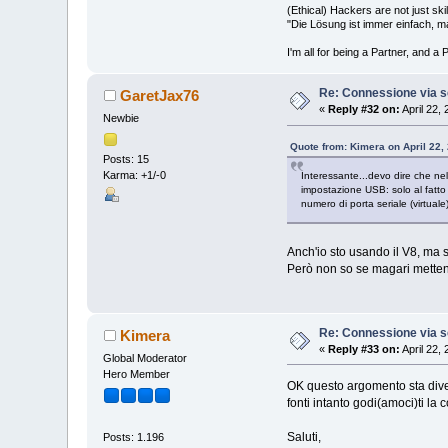
(Ethical) Hackers are not just ski
"Die Lösung ist immer einfach, m
I'm all for being a Partner, and a
Re: Connessione via s
GaretJax76
«
Reply #32 on:
April 22,
Newbie
Quote from: Kimera on April 22,
Posts: 15
Karma: +1/-0
Interessante...devo dire che ne
impostazione USB: solo al fatto 
numero di porta seriale (virtual
Anch'io sto usando il V8, ma 
Però non so se magari metten
Re: Connessione via s
Kimera
«
Reply #33 on:
April 22,
Global Moderator
Hero Member
OK questo argomento sta dive
fonti intanto godi(amoci)ti 
Saluti,
Posts: 1.196